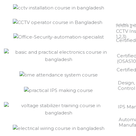
সিসিটিভি ইন্
CCTV Ins
1,2,3)
Certifie
Certifie
(OSAS10
Certifie
Design,
Control
IPS Manu
Automat
Manufa