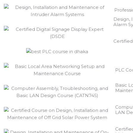
Professi
Design, 
Alarm S
Certifie
PLC Cou
Basic L
Mainte
Compute
LAN De
Certifie