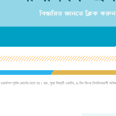
কশপ পূর্নাঙ্গ কোর্সের মতো নয়। বরং, পুরো বিষয়টি একদিন, দু-দিন কিংবা তিনদিনব্যাপী অভিজ্ঞ