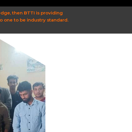
edge, then BTTI is providing
to one to be industry standard.