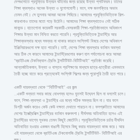
দেশগুলোতে প্রযুক্তির উন্নয়ন ঘটানোর জন্য রয়েছে উন্নত প্লাটফরম। তাদের
শিক্ষা ব্যবস্থাও অনেক উন্নত ও যুগোপযোগী। ফলে, দক্ষ জনশক্তির অভাব
তেমন নেই। সে তুলনায় আমরা অনেক পিছিয়ে। আমাদের প্রযুক্তিভিত্তিক শিল্প-
কারখানাও তাদের মতো গড়ে উঠেনি। আমাদের শিক্ষা ব্যবস্থাতেও নেই সঠিক
মানদন্ড। হাতেগোনা কয়েকটি সরকারী-বেসরকারী শিক্ষা-প্রতিষ্ঠানবাদে অধিকাংশ
শিক্ষার উন্নত মান নিশ্চিত করতে পারেনি। প্রযুক্তিভিত্তিক ইন্ডাস্ট্রি আর
শিক্ষাব্যবস্থার মধ্যে সমন্বয় না থাকার কারনে সংশ্লিস্ট বিষয়ে দেশের অধিকাংশ
ইঞ্জিনিয়ারগুলো দক্ষ হতে পারেনি। তাই, দেশের শিক্ষা ব্যবস্থার বর্তমান অবস্থা
আর ঠিক সে কারনে আমাদের ইন্ডাস্ট্রিগুলোর করুণ হাল পর্যালোচনা করে আমরা
“ব্রাইটএজ টেকনিক্যাল ট্রেনিং ইন্সটিটিউট-বিটিটিআই” প্রতিষ্ঠা করেছি।
আন্তর্জাতিকমান, উন্নত ও বাস্তব প্রশিক্ষণের মাধ্যমে ছাত্র-ছাত্রীরা এমনভাবে
তৈরী হচ্ছে যাতে করে প্রত্যেকেই সংশ্লিষ্ট শিল্পের জন্য পুরোপুরি তৈরী হতে পারে।
একটি দায়বদ্ধতা থেকে ‘“বিটিটিআই” এর জন্ম
…একটি শুন্যতা সবার কাছে বোধগম্য হলেও যুতসই উদ্দ্যেগ ছিল না বললেই চলে।
ফলে, শিক্ষা-ব্যবস্থা ও ইন্ডাস্ট্রি এর মধ্যে সঠিক সমন্বয় ছিল না। যার ফলে
ডিগ্রী অর্জন করেও কেউ কেউ দক্ষতা দেথাতে পারচেন না। ফলশ্রুতিতে আমাদের
দেশের ইলেক্ট্রনিক্স ইন্ডাস্ট্রির বর্তমান করুনদশা। দীর্ঘসময় অতিবাহিত হলেও এই
ইন্ডাস্ট্রির ভাগ্যে সুখকর তেমন কিছুই জোটেনি। প্রযুক্তিভিত্তিক চর্চায় দীঘদিন
অতিবাহিত হওয়ার একজন বাঙালী হিসেবে কিছু করার দায়বদ্ধতা কাজ করে। আর
এই দায়বদ্ধতা থেকে ব্রাইটএজ টেকনোলজি ট্রেনিং ইন্সটিটিউট- বিটিটিআই এর
জন্ম।