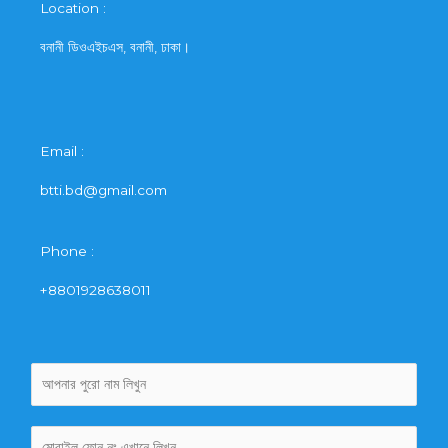
Location :
বনানী ডিওএইচএস, বনানী, ঢাকা।
Email :
btti.bd@gmail.com
Phone :
+8801928638011
আ
প
না
র
আ