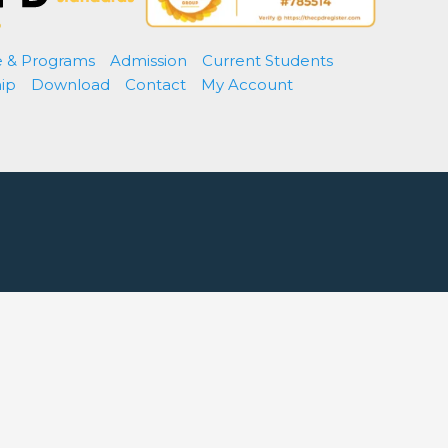
e & Programs
Admission
Current Students
ip
Download
Contact
My Account