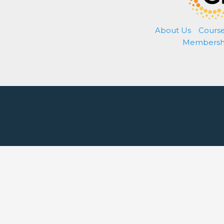
About Us
Cours
Membersh