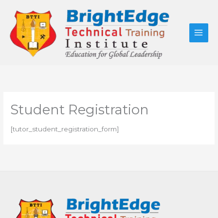
Skip
to
content
Student Registration
[tutor_student_registration_form]